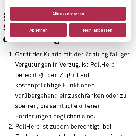
vorstehenden Regelungen abweichen.
§7 Zahlungsverzug,
Notwendige
(immer aktiv)
Alle akzeptieren
Analyse
Sperrung, Einschränkung
Ablehnen
Nein, anpassen
Marketing
der Leistungen
Gerät der Kunde mit der Zahlung fälliger
Vergütungen in Verzug, ist PollHero
berechtigt, den Zugriff auf
kostenpflichtige Funktionen
vorübergehend einzuschränken oder zu
sperren, bis sämtliche offenen
Forderungen beglichen sind.
PollHero ist zudem berechtigt, bei