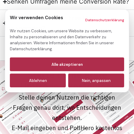
Senken Umfragen meine Conversion Rate?
Wie kann ich auf den Free Plan
Wir verwenden Cookies
Datenschutzerklärung
downgraden?
Wir nutzen Cookies, um unsere Website zu verbessern,
Inhalte zu personalisieren und den Datenverkehr zu
analysieren. Weitere Informationen finden Sie in unserer
Datenschutzerklärung.
Notwendige
(immer aktiv)
Alle akzeptieren
Starte deine erste
Analyse
Ablehnen
Nein, anpassen
Umfrage - kostenlos!
Marketing
Stelle deinen Nutzern die richtigen
Fragen genau dort, wo Entscheidungen
entstehen.
E-Mail eingeben und PollHero kostenlos