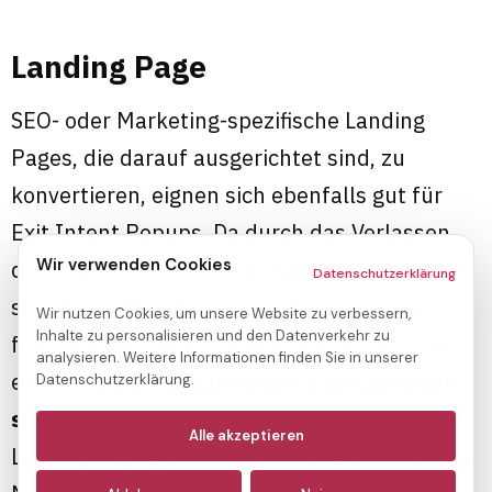
Landing Page
SEO- oder Marketing-spezifische Landing
Pages, die darauf ausgerichtet sind, zu
konvertieren, eignen sich ebenfalls gut für
Exit Intent Popups. Da durch das Verlassen
Wir verwenden Cookies
das Ziel der Seite verfehlt wurde, lohnt es
Datenschutzerklärung
sich, bei deinen Besuchern nach Feedback zu
Wir nutzen Cookies, um unsere Website zu verbessern,
Inhalte zu personalisieren und den Datenverkehr zu
fragen. Dafür ist es gut im ersten Schritt zu
analysieren. Weitere Informationen finden Sie in unserer
erfragen,
wie sie auf deine Seite gestoßen
Datenschutzerklärung.
sind
: Hat eine Social Media Ad sie auf die
Notwendige
(immer aktiv)
Alle akzeptieren
Landing Page geführt, kommen sie von einem
Analyse