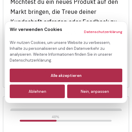
Möchtest du ein neues Produkt auf den
Markt bringen, die Treue deiner
Kundschaft erfragen oder Feedback zu
Wir verwenden Cookies
deiner Marke erhalten, sind Online
Datenschutzerklärung
Umfragen vermutlich deine
Wir nutzen Cookies, um unsere Website zu verbessern,
Inhalte zu personalisieren und den Datenverkehr zu
analysieren. Weitere Informationen finden Sie in unserer
Datenschutzerklärung.
Februar 19, 2026
Notwendige
(immer aktiv)
Alle akzeptieren
Analyse
Ablehnen
Nein, anpassen
Marketing