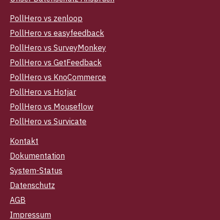
PollHero vs zenloop
PollHero vs easyfeedback
PollHero vs SurveyMonkey
PollHero vs GetFeedback
PollHero vs KnoCommerce
PollHero vs Hotjar
PollHero vs Mouseflow
PollHero vs Survicate
Kontakt
Dokumentation
System-Status
Datenschutz
AGB
Impressum