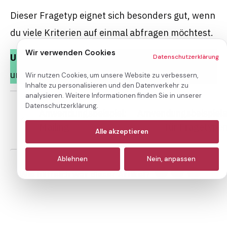
Dieser Fragetyp eignet sich besonders gut, wenn
du viele Kriterien auf einmal abfragen möchtest.
Wir verwenden Cookies
Unsere Empfehlung:
Nutze den Fragetyp Matrix,
Datenschutzerklärung
um eine Likert-Skala zu erstellen.
Wir nutzen Cookies, um unsere Website zu verbessern,
Inhalte zu personalisieren und den Datenverkehr zu
analysieren. Weitere Informationen finden Sie in unserer
Datenschutzerklärung.
Anwendungsbeispiel:
Anwendungsbeispiel
Mailing
für Fragetype
Notwendige
(immer aktiv)
Alle akzeptieren
Analyse
Ablehnen
Nein, anpassen
Marketing
Wie hilfreich war dieser Artikel?