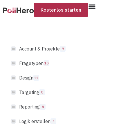
Kostenlos starten
Account & Projekte
9
Fragetypen
10
Design
11
Targeting
8
Reporting
8
Logik erstellen
4