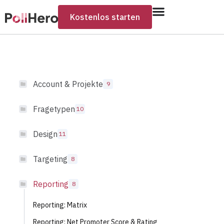
Kostenlos starten
Account & Projekte
9
Fragetypen
10
Design
11
Targeting
8
Reporting
8
Reporting: Matrix
Reporting: Net Promoter Score & Rating