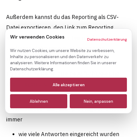
Außerdem kannst du das Reporting als CSV-
Datei exportieren, den Link zum Reporting
Wir verwenden Cookies
kopieren und mit deinem Team teilen, die
Datenschutzerklärung
Umfrageergebnisse aktualisieren oder
Wir nutzen Cookies, um unsere Website zu verbessern,
Inhalte zu personalisieren und den Datenverkehr zu
zurücksetzen.
analysieren. Weitere Informationen finden Sie in unserer
Datenschutzerklärung.
Im Reporting siehst du eine Aufschlüsselung
Notwendige
aller Fragen und Antworten.
(immer aktiv)
Alle akzeptieren
Analyse
Je nach Fragetyp sehen die Ergebnisse
Ablehnen
Nein, anpassen
Marketing
unterschiedlich aus, aber pro Frage erfährst du
immer
wie viele Antworten eingereicht wurden