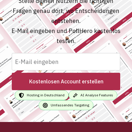
Stelle deinen Nutzern die richtigen
Fragen genau dort, wo Entscheidungen
entstehen.
E-Mail eingeben und PollHero kostenlos
testen.
Kostenlosen Account erstellen
Hosting in Deutschland
AI Analyse Features
Umfassendes Targeting