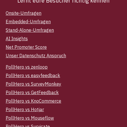
Lernt eure Besucher richtig kennen
Onsite-Umfragen
Embedded-Umfragen
Stand-Alone-Umfragen
AI Insights
Net Promoter Score
Unser Datenschutz Anspruch
PollHero vs zenloop
PollHero vs easyfeedback
PollHero vs SurveyMonkey
PollHero vs GetFeedback
PollHero vs KnoCommerce
PollHero vs Hotjar
PollHero vs Mouseflow
PollHero vs Survicate