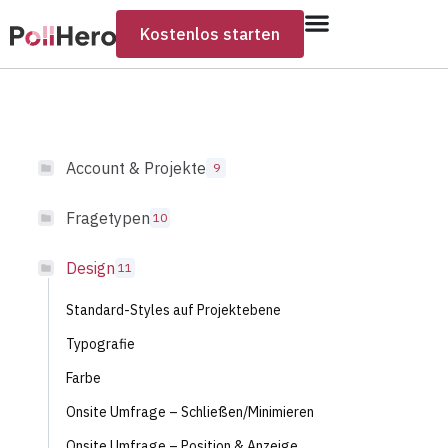
Kostenlos starten
Account & Projekte
9
Fragetypen
10
Design
11
Standard-Styles auf Projektebene
Typografie
Farbe
Onsite Umfrage – Schließen/Minimieren
Onsite Umfrage – Position & Anzeige