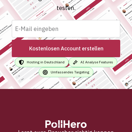
testen.
Kostenlosen Account erstellen
Hosting in Deutschland
AI Analyse Features
Umfassendes Targeting